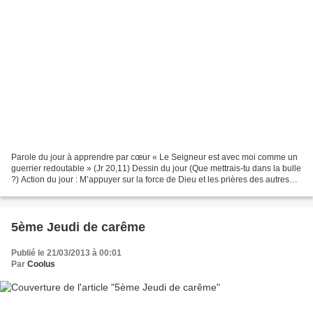
Parole du jour à apprendre par cœur « Le Seigneur est avec moi comme un
guerrier redoutable » (Jr 20,11) Dessin du jour (Que mettrais-tu dans la bulle
?) Action du jour : M’appuyer sur la force de Dieu et les prières des autres
pour vivre ma journée.
5ème Jeudi de carême
Publié le 21/03/2013 à 00:01
Par
Coolus