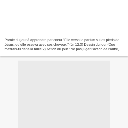
Parole du jour à apprendre par coeur "Elle versa le parfum su les pieds de
Jésus, qu’elle essuya avec ses cheveux." (Jn 12,3) Dessin du jour (Que
mettrais-tu dans la bulle ?) Action du jour : Ne pas juger l’action de l’autre,
qui a peut-être une bonne...