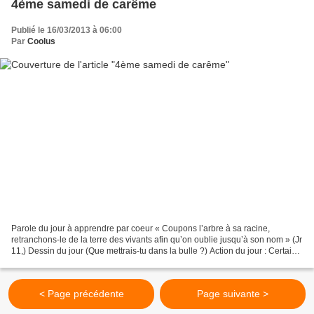
4ème samedi de carême
Publié le 16/03/2013 à 06:00
Par
Coolus
Parole du jour à apprendre par coeur « Coupons l’arbre à sa racine,
retranchons-le de la terre des vivants afin qu’on oublie jusqu’à son nom » (Jr
11,) Dessin du jour (Que mettrais-tu dans la bulle ?) Action du jour : Certains
veulent ma perte, comme...
< Page précédente
Page suivante >