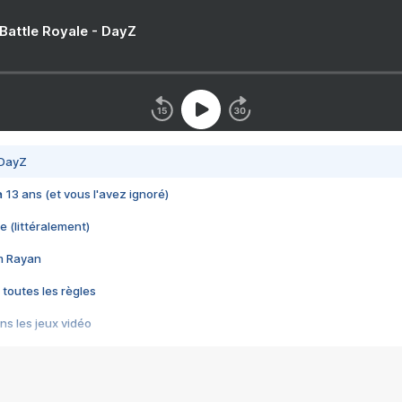
 Battle Royale - DayZ
 DayZ
 a 13 ans (et vous l'avez ignoré)
e (littéralement)
im Rayan
 toutes les règles
s les jeux vidéo
us choquant de Rockstar ? - Le scandale BULLY
e plus moche de Steam