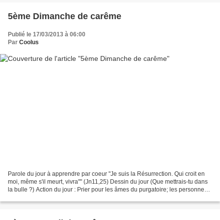
5ème Dimanche de carême
Publié le 17/03/2013 à 06:00
Par
Coolus
Parole du jour à apprendre par coeur "Je suis la Résurrection. Qui croit en
moi, même s'il meurt, vivra"" (Jn11,25) Dessin du jour (Que mettrais-tu dans
la bulle ?) Action du jour : Prier pour les âmes du purgatoire; les personnes
qui nous ont quittées...