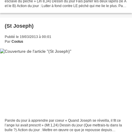
esclave du péché » (Jn 8,34) Dessin du jour Fais parler les deux lapins (le A
et le B) Action du jour : Lutter à fond contre LE péché qui me lie le plus. Pas
de compromis
(St Joseph)
Publié le 19/03/2013 à 00:01
Par
Coolus
Parole du jour à apprendre par coeur « Quand Joseph se réveilla, il fit ce
l’ange lui avait prescrit » (Mt 1,24) Dessin du jour (Que mettrais-tu dans la
bulle ?) Action du jour : Mettre en œuvre ce que je repousse depuis