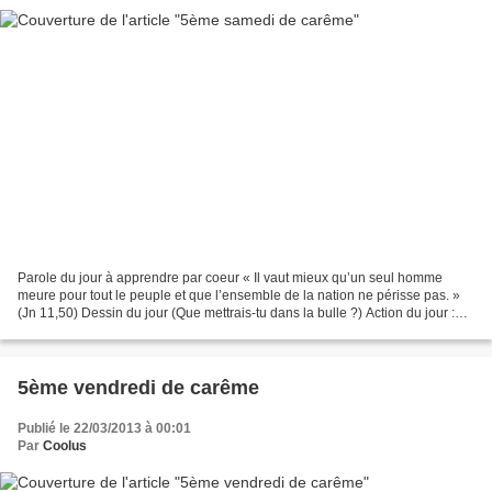
Parole du jour à apprendre par coeur « Il vaut mieux qu’un seul homme
meure pour tout le peuple et que l’ensemble de la nation ne périsse pas. »
(Jn 11,50) Dessin du jour (Que mettrais-tu dans la bulle ?) Action du jour :
Savoir privilégier le bien commun...
5ème vendredi de carême
Publié le 22/03/2013 à 00:01
Par
Coolus