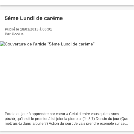
longtemps, à l’image de St Joseph...
5ème Lundi de carême
Publié le 18/03/2013 à 00:01
Par
Coolus
Parole du jour à apprendre par coeur « Celui d’entre vous qui est sans
péché, qu’il soit le premier à lui jeter la pierre. » (Jn 8,7) Dessin du jour (Que
mettrais-tu dans la bulle ?) Action du jour : Je vais prendre exemple sur ceux
qui ont la lumièr...