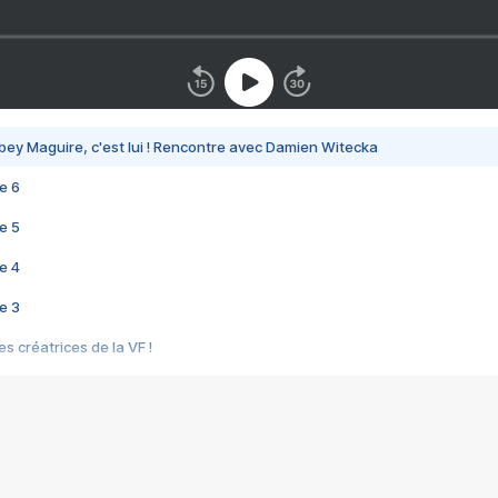
bey Maguire, c'est lui ! Rencontre avec Damien Witecka
e 6
e 5
e 4
e 3
s créatrices de la VF !
e 2
e 1
e Mektoub My Love arrive enfin ! Rencontre avec Shaïn Boumedine et Sal